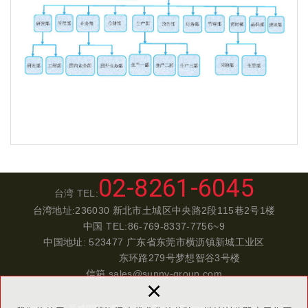
02-8261-6045
台湾 TEL:
台湾地址:236030 新北市土城区中央路2段115巷2号1楼
中国 TEL:86-769-8337-7756~9
中国地址: 523477 广东省东莞市横沥镇新城工业区
东环路279号梦想智谷3号楼
信箱
sales@sunny-group.com
×